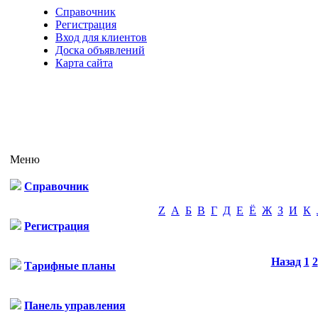
Справочник
Регистрация
Вход для клиентов
Доска объявлений
Карта сайта
Меню
Справочник
Z
А
Б
В
Г
Д
Е
Ё
Ж
З
И
К
Регистрация
Назад
1
2
Тарифные планы
Панель управления