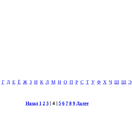
Г
Д
Е
Ё
Ж
З
И
К
Л
М
Н
О
П
Р
С
Т
У
Ф
Х
Ч
Ш
Щ
Э
Назад
1
2
3
[
4
]
5
6
7
8
9
Далее