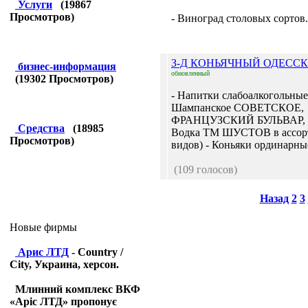
Услуги
(
19867
Просмотров)
- Виноград столовых сортов.
З-Д КОНЬЯЧНЫЙ ОДЕСС
бизнес-информация
обновленный
(
19302
Просмотров)
- Напитки слабоалкогольные
Шампанское СОВЕТСКОЕ,
ФРАНЦУЗСКИЙ БУЛЬВАР,
Средства
(
18985
Водка ТМ ШУСТОВ в ассорт
Просмотров)
видов) - Коньяки ординарные
(109 голосов)
Назад
2
3
Новые фирмы
Арис ЛТД
- Country /
City, Украина, херсон.
Млинний комплекс ВКФ
«Аріс ЛТД» пропонує