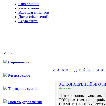
Справочник
Регистрация
Вход для клиентов
Доска объявлений
Карта сайта
Меню
Справочник
Z
А
Б
В
Г
Д
Е
Ё
Ж
З
И
К
Регистрация
З-Д КОНСЕРВНЫЙ ЯГО
Тарифные планы
обновленный
- Плодоовощные консервы
ТОЙ (томатная паста, грибы
Панель управления
ШАМПИНЬОНЫ) - Соусы -