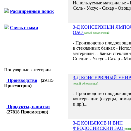
Используемые материалы: -
Соль - Уксус - Сахар - Овощи
Расширенный поиск
З-Д КОНСЕРВНЫЙ ЯМПО
Связь с нами
ОАО
новый
обновленный
- Производство плодоовощн
в стеклянных банках - Испо
материалы: - Банки стеклянн
Специи - Уксус - Сахар - Мас
Популярные категории
З-Д КОНСЕРВРНЫЙ УНИ
Производство
(
29115
новый
обновленный
Просмотров)
- Производство плодоовощн
консервации (огурцы, помид
и др.)...
Продукты, напитки
(
27818
Просмотров)
З-Д КОНЬЯКОВ И ВИН
ФЕОДОСИЙСКИЙ ЗАО
новы