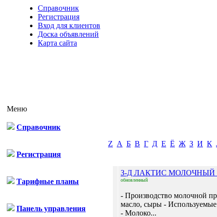
Справочник
Регистрация
Вход для клиентов
Доска объявлений
Карта сайта
Меню
Справочник
Z
А
Б
В
Г
Д
Е
Ё
Ж
З
И
К
Регистрация
З-Д ЛАКТИС МОЛОЧНЫЙ
Тарифные планы
обновленный
- Производство молочной п
масло, сыры - Используемые
Панель управления
- Молоко...