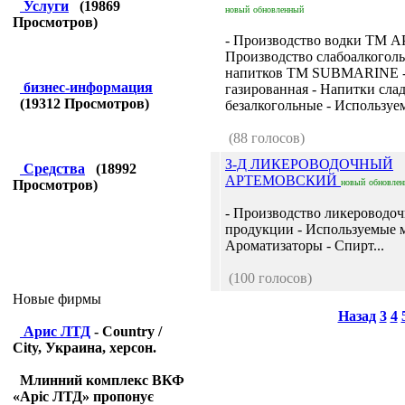
Услуги
(
19869
новый
обновленный
Просмотров)
- Производство водки ТМ А
Производство слабоалкогол
напитков ТМ SUBMARINE -
бизнес-информация
газированная - Напитки сла
(
19312
Просмотров)
безалкогольные - Используем
(88 голосов)
З-Д ЛИКЕРОВОДОЧНЫЙ
Средства
(
18992
АРТЕМОВСКИЙ
Просмотров)
новый
обновле
- Производство ликероводо
продукции - Используемые м
Ароматизаторы - Спирт...
(100 голосов)
Новые фирмы
Назад
3
4
Арис ЛТД
- Country /
City, Украина, херсон.
Млинний комплекс ВКФ
«Аріс ЛТД» пропонує