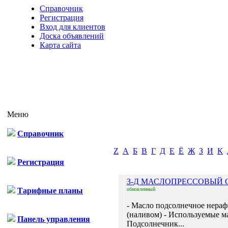
Справочник
Регистрация
Вход для клиентов
Доска объявлений
Карта сайта
Меню
Справочник
Z
А
Б
В
Г
Д
Е
Ё
Ж
З
И
К
Регистрация
З-Д МАСЛОПРЕССОВЫЙ
Тарифные планы
обновленный
- Масло подсолнечное нера
(наливом) - Используемые м
Панель управления
Подсолнечник...