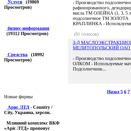
Услуги
(
19869
- Производство подсолнечно
Просмотров)
рафинированного, дезодори
масла ТМ ОЛЕЙНА (1, 3, 5 л
подсолнечное ТМ ЗОЛОТА
КРАПЛИНКА - Используемые
бизнес-информация
(
19312
Просмотров)
(91 голосов)
З-Д МАСЛОЭКСТРАКЦИ
МЕЛИТОПОЛЬСКИЙ ОА
Средства
(
18992
- Производство подсолнечн
Просмотров)
ОЛКОМ - Используемые мат
Подсолнечник...
Назад
5
6
7
Новые фирмы
Арис ЛТД
- Country /
City, Украина, херсон.
Млинний комплекс ВКФ
«Аріс ЛТД» пропонує