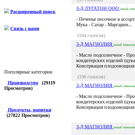
З-Д ЛУГАТОН ООО
новый
обн
Расширенный поиск
- Печенье песочное в ассор
Мука - Сахар - Маргарин...
Связь с нами
(104 голосов)
З-Д МАГНОЛИЯ
новый
обновле
- Масло подсолнечное - Про
кондитерских изделий (цука
Консервация плодоовощная -
Популярные категории
(106 голосов)
Производство
(
29119
З-Д МАГНОЛИЯ
новый
обновле
Просмотров)
- Масло подсолнечное - Про
кондитерских изделий (цука
Консервация плодоовощная -
Продукты, напитки
(
27822
Просмотров)
З-Д МАГНОЛИЯ
новый
обновле