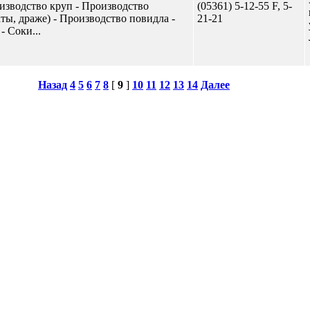
изводство круп - Производство
(05361) 5-12-55 F, 5-
ты, драже) - Производство повидла -
21-21
 Соки...
Назад
4
5
6
7
8
[
9
]
10
11
12
13
14
Далее