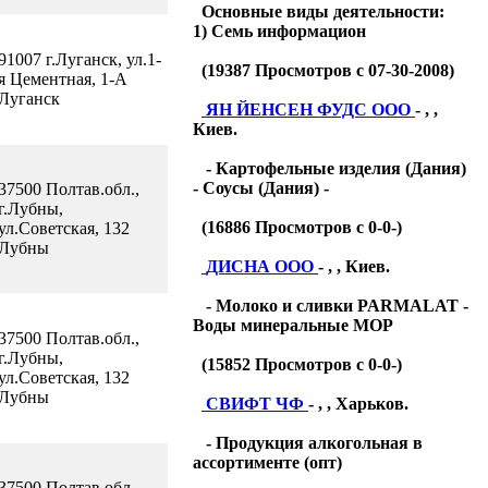
Основные виды деятельности:
1) Семь информацион
91007 г.Луганск, ул.1-
(
19387
Просмотров с 07-30-2008)
я Цементная, 1-А
Луганск
ЯН ЙЕНСЕН ФУДС ООО
- , ,
Киев.
- Картофельные изделия (Дания)
- Соусы (Дания) -
37500 Полтав.обл.,
г.Лубны,
(
16886
Просмотров с 0-0-)
ул.Советская, 132
Лубны
ДИСНА ООО
- , , Киев.
- Молоко и сливки PARMALAT -
Воды минеральные МОР
37500 Полтав.обл.,
г.Лубны,
(
15852
Просмотров с 0-0-)
ул.Советская, 132
Лубны
СВИФТ ЧФ
- , , Харьков.
- Продукция алкогольная в
ассортименте (опт)
37500 Полтав.обл.,