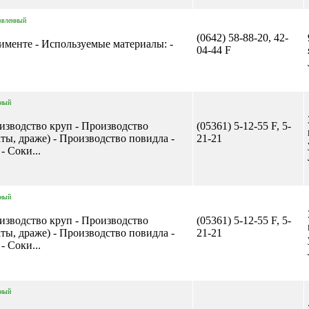
овленный
(0642) 58-88-20, 42-
тименте - Используемые материалы: -
04-44 F
нный
изводство круп - Производство
(05361) 5-12-55 F, 5-
ты, драже) - Производство повидла -
21-21
 Соки...
нный
изводство круп - Производство
(05361) 5-12-55 F, 5-
ты, драже) - Производство повидла -
21-21
 Соки...
нный