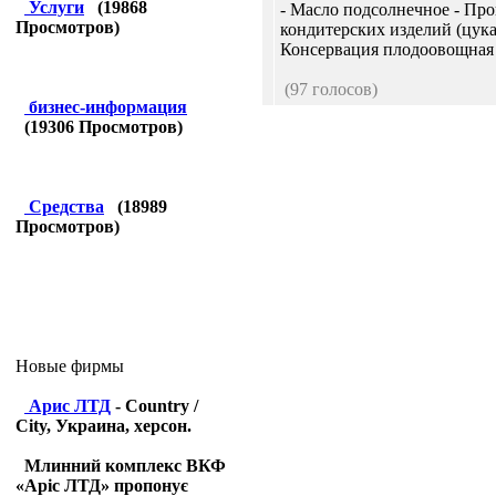
Услуги
(
19868
- Масло подсолнечное - Про
Просмотров)
кондитерских изделий (цука
Консервация плодоовощная -
(97 голосов)
бизнес-информация
(
19306
Просмотров)
Средства
(
18989
Просмотров)
Новые фирмы
Арис ЛТД
- Country /
City, Украина, херсон.
Млинний комплекс ВКФ
«Аріс ЛТД» пропонує