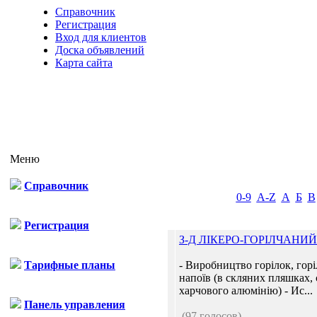
Справочник
Регистрация
Вход для клиентов
Доска объявлений
Карта сайта
Меню
Справочник
0-9
A-Z
А
Б
В
Регистрация
З-Д ЛІКЕРО-ГОРІЛЧАНИ
Тарифные планы
- Виробництво горілок, гор
напоїв (в скляних пляшках,
харчового алюмінію) - Ис...
Панель управления
(97 голосов)