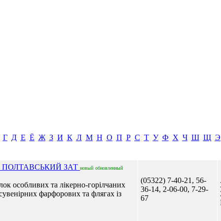
Г
Д
Е
Ё
Ж
З
И
К
Л
М
Н
О
П
Р
С
Т
У
Ф
Х
Ч
Ш
Щ
Э
Й ПОЛТАВСЬКИЙ ЗАТ
новый
обновленный
(05322) 7-40-21, 56-
ілок особливих та лікерно-горілчаних
36-14, 2-06-00, 7-29-
 сувенірних фарфорових та флягах із
67