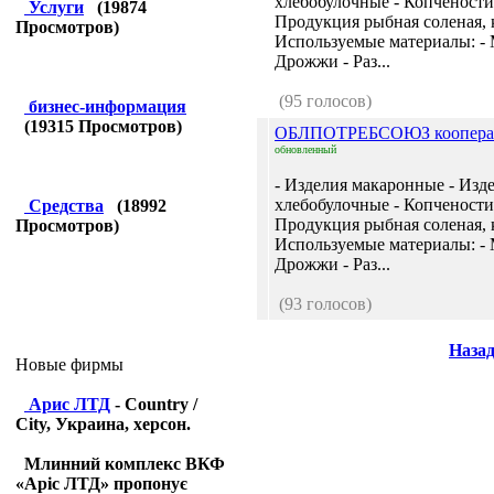
хлебобулочные - Копчености 
Услуги
(
19874
Продукция рыбная соленая, 
Просмотров)
Используемые материалы: - 
Дрожжи - Раз...
(95 голосов)
бизнес-информация
(
19315
Просмотров)
ОБЛПОТРЕБСОЮЗ коопер
обновленный
- Изделия макаронные - Изд
хлебобулочные - Копчености 
Средства
(
18992
Продукция рыбная соленая, 
Просмотров)
Используемые материалы: - 
Дрожжи - Раз...
(93 голосов)
Наза
Новые фирмы
Арис ЛТД
- Country /
City, Украина, херсон.
Млинний комплекс ВКФ
«Аріс ЛТД» пропонує