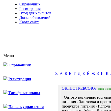
Справочник
Регистрация
Вход для клиентов
Доска объявлений
Карта сайта
Меню
Справочник
Z
А
Б
В
Г
Д
Е
Ё
Ж
З
И
К
Регистрация
ОБЛПОТРЕБСОЮЗ
новый
обно
Тарифные планы
- Оптово-розничная торговл
питания - Заготовка и произ
продуктов питания - Испол
Панель управления
материалы: - Мука - Дрожжи