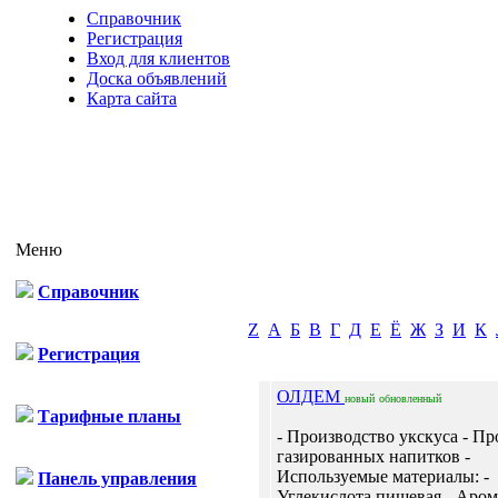
Справочник
Регистрация
Вход для клиентов
Доска объявлений
Карта сайта
Меню
Справочник
Z
А
Б
В
Г
Д
Е
Ё
Ж
З
И
К
Регистрация
ОЛДЕМ
новый
обновленный
Тарифные планы
- Производство укскуса - П
газированных напитков -
Используемые материалы: -
Панель управления
Углекислота пищевая - Аро