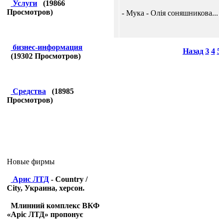
Услуги
(
19866
Просмотров)
- Мука - Олія соняшникова...
бизнес-информация
Назад
3
4
(
19302
Просмотров)
Средства
(
18985
Просмотров)
Новые фирмы
Арис ЛТД
- Country /
City, Украина, херсон.
Млинний комплекс ВКФ
«Аріс ЛТД» пропонує