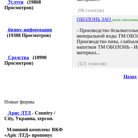
Услуги
(
19868
Просмотров)
(96 голосов)
ОБОЛОНЬ ЗАО
новый
обновленны
бизнес-информация
- Производство безалкоголь
(
19308
Просмотров)
минеральной воды ТМ ОБО
Производство пива, слабоа
напитков ТМ ОБОЛОНЬ - И
материал...
Средства
(
18990
Просмотров)
(121 голосов)
Назад
Новые фирмы
Арис ЛТД
- Country /
City, Украина, херсон.
Млинний комплекс ВКФ
«Аріс ЛТД» пропонує