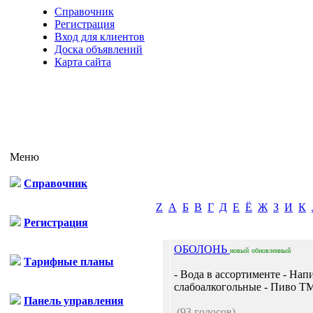
Справочник
Регистрация
Вход для клиентов
Доска объявлений
Карта сайта
Меню
Справочник
Z
А
Б
В
Г
Д
Е
Ё
Ж
З
И
К
Регистрация
ОБОЛОНЬ
новый
обновленный
Тарифные планы
- Вода в ассортименте - Нап
слабоалкогольные - Пиво 
Панель управления
(93 голосов)