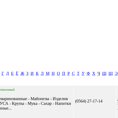
Г
Д
Е
Ё
Ж
З
И
К
Л
М
Н
О
П
Р
С
Т
У
Ф
Х
Ч
Ш
Щ
Э
обновленный
 маринованные - Майонезы - Изделия
(0564) 27-17-14
А - Крупы - Мука - Сахар - Напитки
иные...