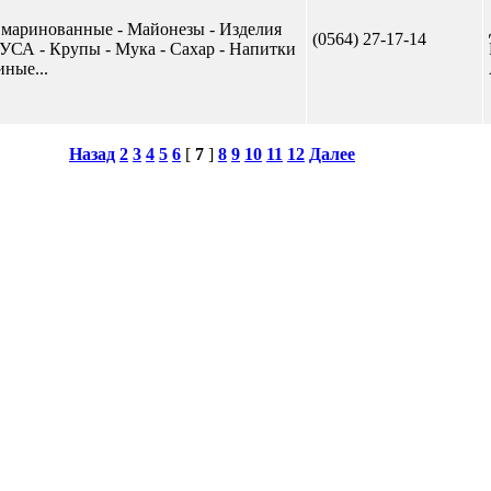
 маринованные - Майонезы - Изделия
(0564) 27-17-14
А - Крупы - Мука - Сахар - Напитки
иные...
Назад
2
3
4
5
6
[
7
]
8
9
10
11
12
Далее