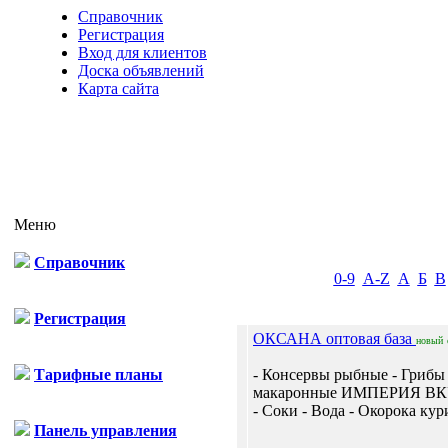
Справочник
Регистрация
Вход для клиентов
Доска объявлений
Карта сайта
Меню
Справочник
0-9
A-Z
А
Б
В
Регистрация
ОКСАНА оптовая база
новый
Тарифные планы
- Консервы рыбные - Грибы
макаронные ИМПЕРИЯ ВКУС
- Соки - Вода - Окорока кур
Панель управления