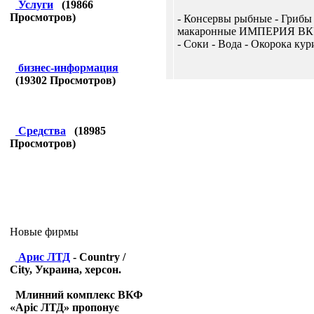
Услуги
(
19866
Просмотров)
- Консервы рыбные - Грибы
макаронные ИМПЕРИЯ ВКУС
- Соки - Вода - Окорока кур
бизнес-информация
(
19302
Просмотров)
Средства
(
18985
Просмотров)
Новые фирмы
Арис ЛТД
- Country /
City, Украина, херсон.
Млинний комплекс ВКФ
«Аріс ЛТД» пропонує