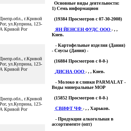
Основные виды деятельности:
1) Семь информацион
Днепр.обл., г.Кривой
(
19384
Просмотров с 07-30-2008)
Рог, ул.Куприна, 123-
А Кривой Рог
ЯН ЙЕНСЕН ФУДС ООО
- , ,
Киев.
- Картофельные изделия (Дания)
- Соусы (Дания) -
Днепр.обл., г.Кривой
(
16884
Просмотров с 0-0-)
Рог, ул.Куприна, 123-
А Кривой Рог
ДИСНА ООО
- , , Киев.
- Молоко и сливки PARMALAT -
Воды минеральные МОР
(
15852
Просмотров с 0-0-)
Днепр.обл., г.Кривой
Рог, ул.Куприна, 123-
СВИФТ ЧФ
- , , Харьков.
А Кривой Рог
- Продукция алкогольная в
ассортименте (опт)